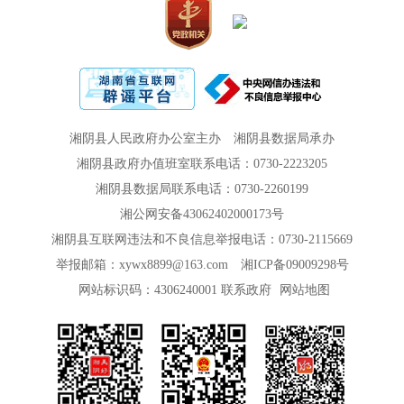
能、政策文件、规划计划、人事信息、资金
信息、工作动态、通知公告等7大类信息体系
进行编排。
二、依申请公开
公民、法人和其他组织需要本机关公开
湘阴县人民政府办公室主办
湘阴县数据局承办
湘阴县政府办值班室联系电话：0730-2223205
《目录》以外的政府信息，可以向本机关申
湘阴县数据局联系电话：0730-2260199
请获取。本机关依申请提供信息时，根据掌
湘公网安备43062402000173号
握该信息的实际状况进行提供，不对信息进
湘阴县互联网违法和不良信息举报电话：0730-2115669
行加工、统计、研究、分析或者其他处理。
举报邮箱：xywx8899@163.com
湘ICP备09009298号
网站标识码：4306240001
联系政府
网站地图
（一）受理机构
本机关信息公开申请受理机构：湘阴县
统计局政务公开领导小组办公室
办公地址：湘阴县人民政府大楼四楼425