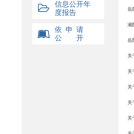
信息公开年
岳
度报告
湘
依 申 请
公 开
岳
关
关
关
关
关
关