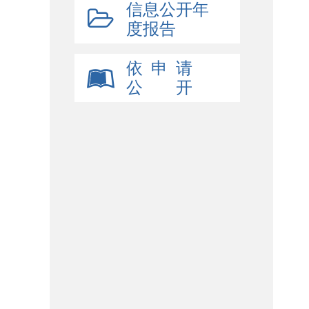
信息公开年
度报告
依 申 请
公 开