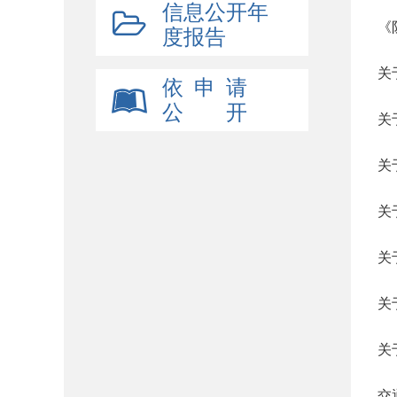
信息公开年
《
度报告
关
依 申 请
公 开
关
关
关
关
关
关
交