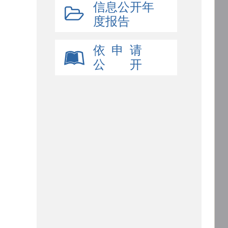
信息公开年
度报告
依 申 请
公 开