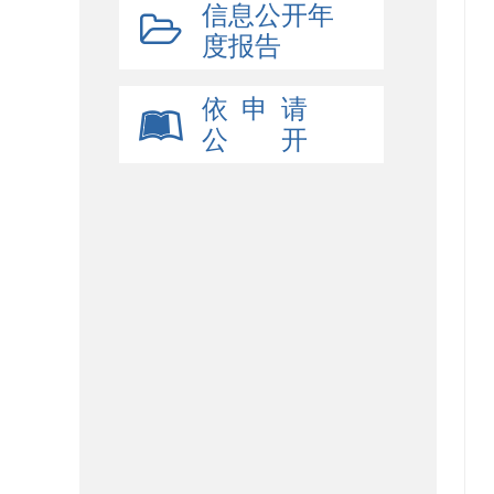
信息公开年
度报告
依 申 请
公 开