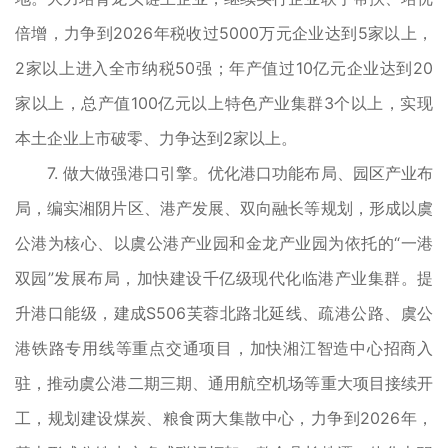
倍增，力争到2026年税收过5000万元企业达到5家以上，
2家以上进入全市纳税50强；年产值过10亿元企业达到20
家以上，总产值100亿元以上特色产业集群3个以上，实现
本土企业上市破零、力争达到2家以上。
7. 做大做强港口引擎。优化港口功能布局、园区产业布
局，编实湘阴片区、港产发展、双向融长等规划，形成以虞
公港为核心、以虞公港产业园和金龙产业园为依托的“一港
双园”发展布局，加快建设千亿级现代化临港产业集群。提
升港口能级，建成S506芙蓉北路北延线、疏港公路、虞公
港铁路专用线等重点交通项目，加快湘江智造中心招商入
驻，推动虞公港二期三期、通用航空机场等重大项目接续开
工，规划建设煤炭、粮食两大集散中心，力争到2026年，