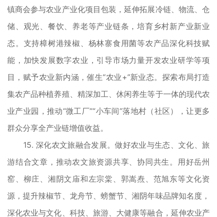
镇商会参与农业产业化项目包装，延伸拓展冷链、物流、仓
储、观光、餐饮、养老等产业链条，培育乡村新产业新业
态。支持樟树港辣椒、杨林寨食用菌等农产品深化科技赋
能，加快发展数字农业，引导市场力量开发农业研学等项
目，赋予农业新内涵，催生“农业+”新业态。探索布局打造
集农产品种植养殖、精深加工、休闲养生等于一体的现代农
业产业园，推动“微工厂”“小车间”落地村（社区），让更多
群众分享全产业链增值收益。
15. 深化农文旅融合发展。做好农业与生态、文化、旅
游结合文章，推动农文旅资源共享、协同共生。用好岳州
窑、柳庄、湘阴文庙和左宗棠、郭嵩焘、范旭东等文化资
源，提升辣椒节、龙舟节、螃蟹节、湘阴年味品牌知名度，
深化农业与文化、科技、旅游、大健康等融合，延伸农业产