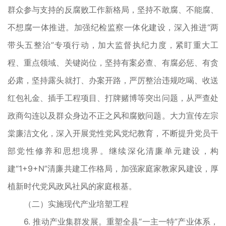
群众参与支持的反腐败工作新格局，坚持不敢腐、不能腐、
不想腐一体推进。加强纪检监察一体化建设，深入推进“两
带头五整治”专项行动，加大监督执纪力度，紧盯重大工
程、重点领域、关键岗位，坚持有案必查、有腐必惩、有贪
必肃，坚持露头就打、办案开路，严厉整治违规吃喝、收送
红包礼金、插手工程项目、打牌赌博等突出问题，从严查处
政商勾连以及群众身边不正之风和腐败问题。大力宣传左宗
棠廉洁文化，深入开展党性党风党纪教育，不断提升党员干
部党性修养和思想境界。继续深化清廉单元建设，构
建“1+9+N”清廉共建工作格局，加强家庭家教家风建设，厚
植新时代党风政风社风的家庭根基。
（二）实施现代产业培塑工程
6. 推动产业集群发展。重塑全县“一主一特”产业体系，