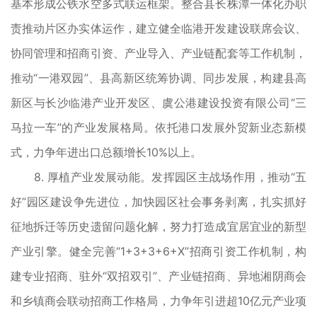
基本形成公铁水空多式联运框架。整合县长株潭一体化办职
责推动片区办实体运作，建立健全临港开发建设联席会议、
协同管理和招商引资、产业导入、产业链配套等工作机制，
推动“一港双园”、县高新区统筹协调、同步发展，构建县高
新区与长沙临港产业开发区、虞公港建设投资有限公司“三
马拉一车”的产业发展格局。依托港口发展外贸新业态新模
式，力争年进出口总额增长10%以上。
8. 厚植产业发展动能。发挥园区主战场作用，推动“五
好”园区建设争先进位，加快园区社会事务剥离，扎实抓好
征地拆迁等历史遗留问题化解，努力打造成宜居宜业的新型
产业引擎。健全完善“1+3+3+6+X”招商引资工作机制，构
建专业招商、驻外“双招双引”、产业链招商、异地湘阴商会
和乡镇商会联动招商工作格局，力争年引进超10亿元产业项