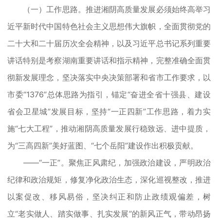
（一）工作思路。推进湘阴高质量发展必须始终高举习
近平新时代中国特色社会主义思想伟大旗帜，全面贯彻党的
二十大和二十届历次全会精神，以及习近平总书记系列重要
讲话特别是考察湖南重要讲话和指示精神，完整准确全面贯
彻新发展理念，坚决落实中央决策部署和省市工作要求，以
市委“1376”总体思路为指引，锚定“奋进全省十强县、建设
省会卫星城”发展目标，坚持“一正四新”工作思路，着力实
施“七大工程”，推动湘阴高质量发展行稳致远、进中提质，
为“三高四新”美好蓝图、“七个岳阳”建设作出积极贡献。
——“一正”。聚焦正风肃纪，加强政治建设，严明政治
纪律和政治规矩，修复净化政治生态，深化巡视整改，推进
以案促改、移风易俗，坚决纠正和防止政绩观偏差，树
立“老实做人、踏实做事、扎实发展”的新风正气，带动昂扬