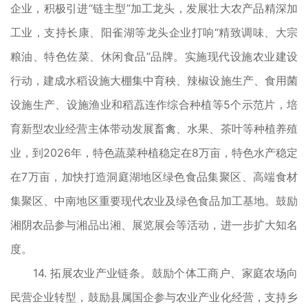
企业，积极引进“链主型”加工龙头，发展壮大农产品精深加
工业，支持长康、阳雀湖等龙头企业打响“精致调味、大宗
粮油、特色佐菜、休闲食品”品牌。实施现代设施农业建设
行动，建成水稻设施大棚集中育秧、辣椒设施生产、食用菌
设施生产、设施渔业和稻藠连作综合种植等5个示范片，培
育新型农业经营主体带动发展畜禽、水果、茶叶等种植养殖
业，到2026年，特色蔬菜种植稳定在8万亩，特色水产稳定
在7万亩，加快打造洞庭湖地区绿色食品集聚区、高端食材
集聚区、中南地区重要现代农业及绿色食品加工基地。鼓励
湘阴农品参与湘品出湘、展览展会等活动，进一步扩大知名
度。
14. 拓展农业产业链条。鼓励个体工商户、家庭农场向
民营企业转型，鼓励县属国企参与农业产业化经营，支持乡