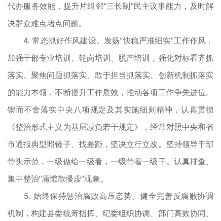
代办服务效能，提升片组邻“三长制”民主议事能力，及时解
决群众难点堵点问题。
4. 常态抓好作风建设。发扬“快稳严准细实”工作作风，
加强干部专业培训、轮岗培训、脱产培训，强化对标看齐抓
落实、聚焦问题抓落实、敢于担当抓落实、创新机制抓落实
的能力本领，不断提升工作质效，推动各项工作争先进位。
锲而不舍落实中央八项规定及其实施细则精神，认真贯彻
《整治形式主义为基层减负若干规定》，经常对照中央和省
市通报典型照镜子、找差距，坚决立行立改。坚持领导干部
带头示范，一级做给一级看，一级带着一级干。认真排查、
集中整治“庸懒散慢虚”现象。
5. 始终保持惩治腐败高压态势。健全完善反腐败协调
机制，构建县委统筹指挥、纪委组织协调、部门高效协同、