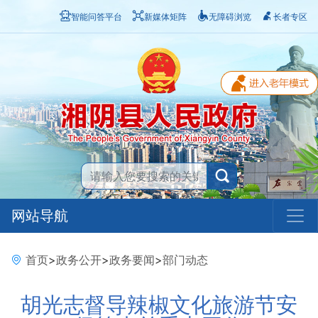
智能问答平台
新媒体矩阵
无障碍浏览
长者专区
网站导航
首页
>
政务公开
>
政务要闻
>
部门动态
胡光志督导辣椒文化旅游节安