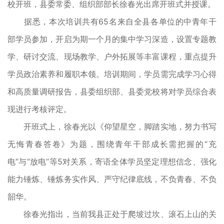
校开班，县委常委、组织部部长徐春光出席开班式并授课。
据悉，本次培训共有65名来自全县各单位的中青年干
部学员参加，开启为期一个月的集中学习深造，设置专题教
学、研讨交流、现场教学、户外拓展等丰富课程，重点提升
学员政治素养和履职本领。培训期间，学员需完成学习心得
和高质量调研报告，县委组织部、县委党校将对学员综合表
现进行考核评定。
开班式上，徐春光以《仰望星空，脚踏实地，努力书写
无悔青春答卷》为题，围绕青年干部成长需把握的“充
电”与“放电”等5对关系，寄语全体学员坚定理想信念、强化
能力锤炼、锤炼务实作风、严守纪律底线，不负青春、不负
韶华。
徐春光指出，当前我县正处于爬坡过坎、滚石上山的关