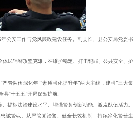
26年公安工作与党风廉政建设任务。副县长、县公安局党委书
，全体民辅警攻坚克难，在维护稳定、打击犯罪、公共安全、护
管队伍深化年”“素质强化提升年”两大主线，建强“三大集
全县“十五五”开局保驾护航。
障、提标法治建设水平、增强警务创新动能、激发队伍活力。
牢忠诚警魂、从严管党治警、健全长效机制，持续净化警营生