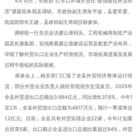
4月10日，市政协“扛牢口岸城市责任 做强做优外贸经
济”课题组来我县调研。市政协副主席朱平波，县委常委、
统战部部长王婕，县政协副主席胡莎丽参加。
调研组一行先后走访虞公港码头、工程机械再制造产业
园及长康集团，实地察看虞公港建设运营及配套产业布局，
详细了解外贸出口企业生产经营状况、市场拓展进展及发展
过程中面临的实际困难。
座谈会上，相关部门汇报了全县外贸经济整体运行情
况，部分外贸企业负责人就经营现状作交流发言。2025年
全县外贸进出口总额达3.984亿元，同比增长37.6%。今年1
至2月，全县外贸进出口总额为4817万元，预计一季度将达
1.2亿元。目前，全县共有外贸实绩企业22家，今年计划重
点培育5家。出口额占全县进出口总额比重超过94%，外贸