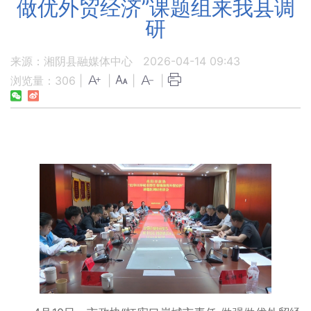
做优外贸经济”课题组来我县调
研
来源：湘阴县融媒体中心
2026-04-14 09:43
浏览量：
306
|
|
|
|