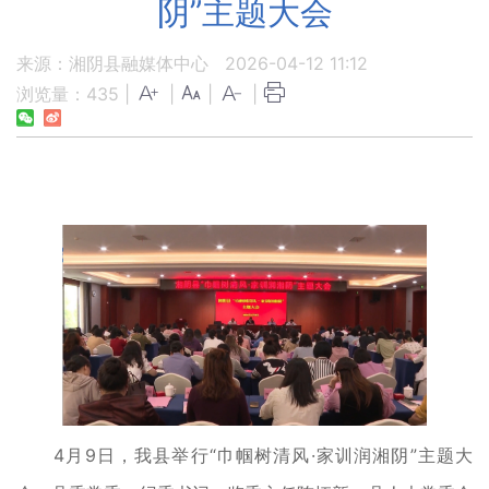
阴”主题大会
来源：湘阴县融媒体中心
2026-04-12 11:12
浏览量：
435
|
|
|
|
4月9日，我县举行“巾帼树清风·家训润湘阴”主题大