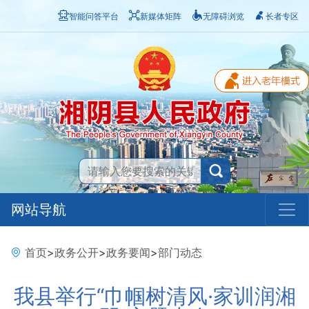
智能问答平台
新媒体矩阵
无障碍浏览
长者专区
网站导航
首页
>
政务公开
>
政务要闻
>
部门动态
我县举行“巾帼树清风·家训润湘