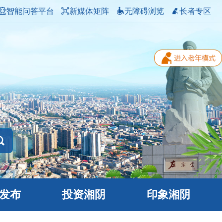
智能问答平台
新媒体矩阵
无障碍浏览
长者专区
发布
投资湘阴
印象湘阴