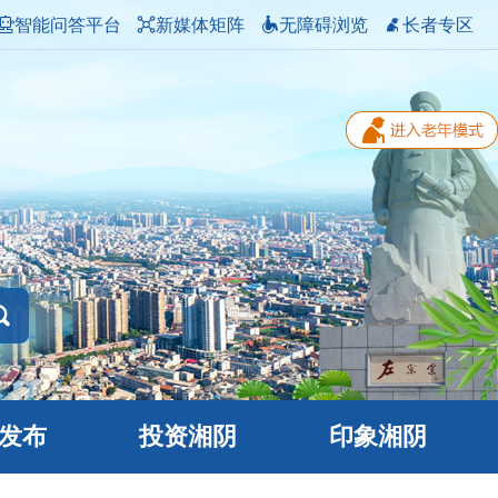
智能问答平台
新媒体矩阵
无障碍浏览
长者专区
发布
投资湘阴
印象湘阴