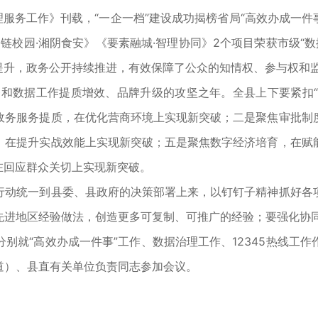
服务工作》刊载，“一企一档”建设成功揭榜省局“高效办成一件事
链校园·湘阴食安》《要素融城·智理协同》2个项目荣获市级“数据
幅提升，政务公开持续推进，有效保障了公众的知情权、参与权和
和数据工作提质增效、品牌升级的攻坚之年。全县上下要紧扣“
政务服务提质，在优化营商环境上实现新突破；二是聚焦审批制
，在提升实战效能上实现新突破；五是聚焦数字经济培育，在赋
在回应群众关切上实现新突破。
动统一到县委、县政府的决策部署上来，以钉钉子精神抓好各项
进地区经验做法，创造更多可复制、可推广的经验；要强化协同配
就“高效办成一件事”工作、数据治理工作、12345热线工作
道）、县直有关单位负责同志参加会议。