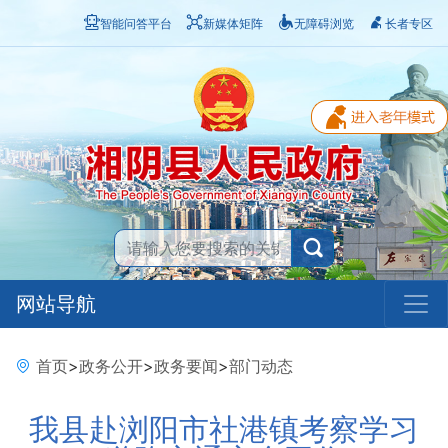
智能问答平台
新媒体矩阵
无障碍浏览
长者专区
网站导航
首页
>
政务公开
>
政务要闻
>
部门动态
我县赴浏阳市社港镇考察学习