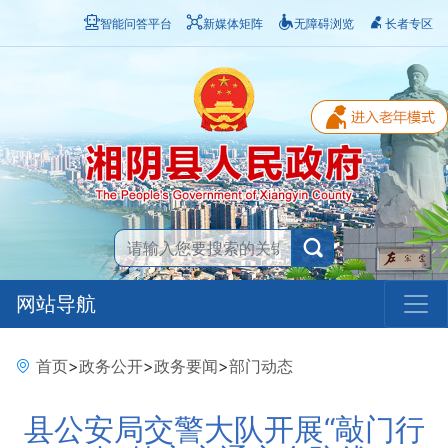
智能问答平台
新媒体矩阵
无障碍浏览
长者专区
网站导航
首页
>
政务公开
>
政务要闻
>
部门动态
县公安局交警大队开展“敲门行