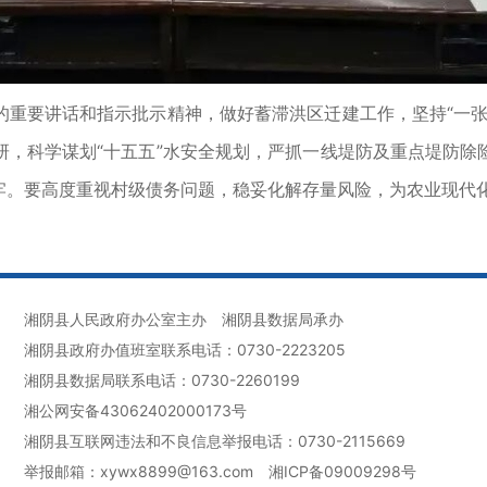
要讲话和指示批示精神，做好蓄滞洪区迁建工作，坚持“一张
研，科学谋划“十五五”水安全规划，严抓一线堤防及重点堤防除
牢。要高度重视村级债务问题，稳妥化解存量风险，为农业现代
湘阴县人民政府办公室主办
湘阴县数据局承办
湘阴县政府办值班室联系电话：0730-2223205
湘阴县数据局联系电话：0730-2260199
湘公网安备43062402000173号
湘阴县互联网违法和不良信息举报电话：0730-2115669
举报邮箱：xywx8899@163.com
湘ICP备09009298号