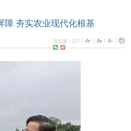
屏障 夯实农业现代化根基
浏览量：
277
|
|
|
|