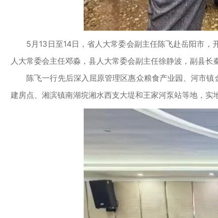
5月13日至14日，省人大常委会副主任陈飞赴岳阳市，
人大常委会主任邓淼，县人大常委会副主任徐静波，副县长
陈飞一行先后深入屈原管理区惠众粮食产业园、河市镇金兴
建房点、湘滨镇南湖垸湘水西支大堤和王家河泵站等地，实地