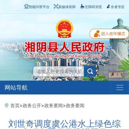
智能问答平台
新媒体矩阵
无障碍浏览
长者专区
网站导航
首页
>
政务公开
>
政务要闻
>
政务要闻
刘世奇调度虞公港水上绿色综