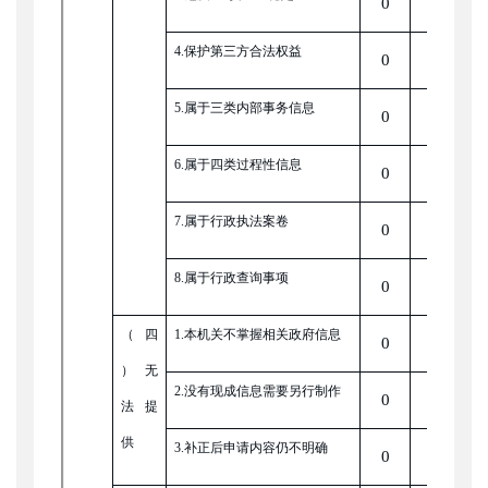
0
0
4.保护第三方合法权益
0
0
5.属于三类内部事务信息
0
0
6.属于四类过程性信息
0
0
7.属于行政执法案卷
0
0
8.属于行政查询事项
0
0
（四
1.本机关不掌握相关政府信息
0
0
）无
2.没有现成信息需要另行制作
0
0
法提
供
3.补正后申请内容仍不明确
0
0