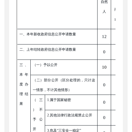
自然
商业
科
人
企业
机
一、本年新收政府信息公开申请数量
12
0
二、上年结转政府信息公开申请数量
0
0
三、
（一）予以公开
10
0
本年
（二）部分公开（区分处理的，只计这
度办
0
0
一情形，不计其他情形）
理结
（三
1.属于国家秘密
0
0
果
）不
2.其他法律行政法规禁止公开
0
0
予公
开
3.危及“三安全一稳定”