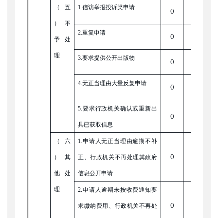
（五
1.信访举报投诉类申请
0
0
）不
2.重复申请
0
0
予处
理
3.要求提供公开出版物
0
0
4.无正当理由大量反复申请
0
0
5.要求行政机关确认或重新出
0
0
具已获取信息
（六
1.申请人无正当理由逾期不补
0
0
）其
正、行政机关不再处理其政府
他处
信息公开申请
理
2.申请人逾期未按收费通知要
0
0
求缴纳费用、行政机关不再处