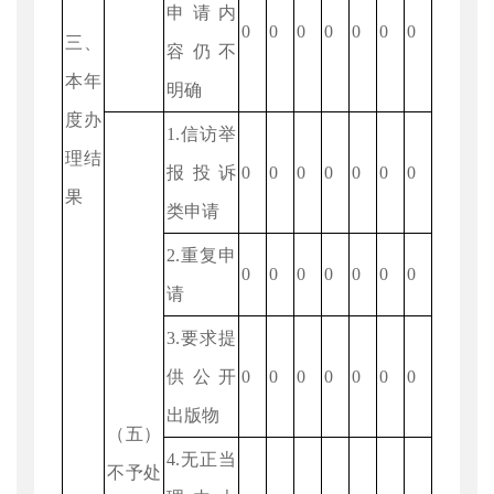
申请内
0
0
0
0
0
0
0
三、
容仍不
本年
明确
度办
1.信访举
理结
报投诉
0
0
0
0
0
0
0
果
类申请
2.重复申
0
0
0
0
0
0
0
请
3.要求提
供公开
0
0
0
0
0
0
0
出版物
（五）
4.无正当
不予处