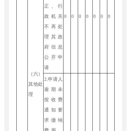
正、行
政机关
0
0
0
0
0
0
0
不再处
理其政
府信息
公开申
请
（六）
2.申请人
其他处
逾期未
理
按收费
通知要
求缴纳
费用、