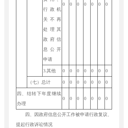
0
0
0
0
0
0
0
行政机
关不再
处理其
政府信
息公开
申请
3.其他
0
0
0
0
0
0
0
（七）总计
0
0
0
0
0
0
0
四、结转下年度继续
0
0
0
0
0
0
0
办理
四、因政府信息公开工作被申请行政复议、
提起行政诉讼情况