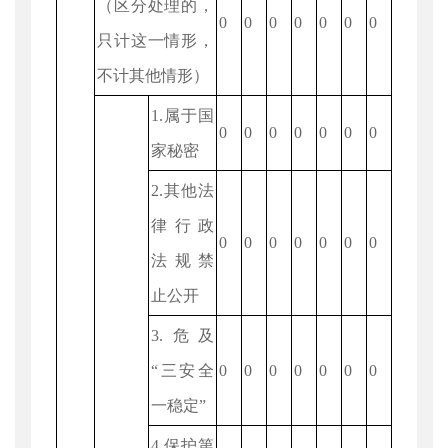
（区分处理的，
0
0
0
0
0
0
0
只计这一情形，
不计其他情形）
1.属于国
0
0
0
0
0
0
0
家秘密
2.其他法
律行政
0
0
0
0
0
0
0
法规禁
止公开
3.危及
“三安全
0
0
0
0
0
0
0
一稳定”
4.保护第