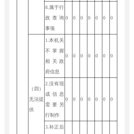
8.属于行
政查询
0
0
0
0
0
0
0
事项
1.本机关
不掌握
0
0
0
0
0
0
0
相关政
府信息
2.没有现
（四）
成信息
无法提
0
0
0
0
0
0
0
需要另
供
行制作
3.补正后