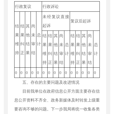
行政复议
行政诉讼
未经复议直接
复议后起诉
起诉
结
结
其
尚
果
果
他
未
总
结
结
其
尚
结
结
其
尚
维
纠
结
审
计
果
果
他
未
总
果
果
他
未
总
持
正
果
结
维
纠
结
审
计
维
纠
结
审
计
持
正
果
结
持
正
果
结
0
0
0
0
0
0
0
0
0
0
0
0
0
0
0
五、存在的主要问题及改进情况
目前我单位在政府信息公开方面主要存在信
息公开资料不齐全、政务新媒体及时转发上级重
要咨询不够的问题。下一步我局将统一收集各类