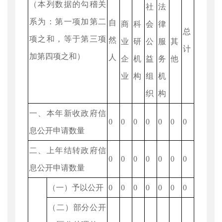
（本列数据的勾稽关
社
法
系为：第一项加第二
自
商
科
会
律
总
项之和，等于第三项
然
业
研
公
服
其
计
加第四项之和）
人
企
机
益
务
他
业
构
组
机
织
构
一、本年新收政府信
0
0
0
0
0
0
0
息公开申请数量
二、上年结转政府信
0
0
0
0
0
0
0
息公开申请数量
（一）予以公开
0
0
0
0
0
0
0
（二）部分公开