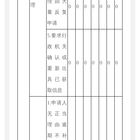
理由大
理
0
0
0
0
0
0
0
量反复
申请
5.要求行
政机关
确认或
0
0
0
0
0
0
0
重新出
具已获
取信息
1.申请人
无正当
理由逾
期不补