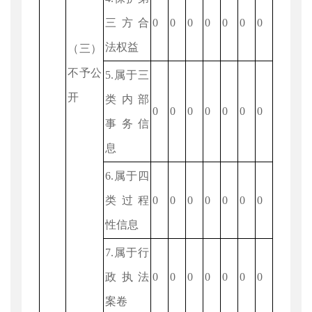
三方合
0
0
0
0
0
0
0
法权益
（三）
不予公
5.属于三
开
类内部
0
0
0
0
0
0
0
事务信
息
6.属于四
类过程
0
0
0
0
0
0
0
性信息
7.属于行
政执法
0
0
0
0
0
0
0
案卷