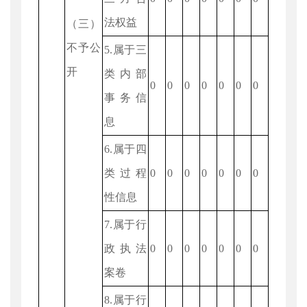
法权益
（三）
不予公
5.属于三
开
类内部
0
0
0
0
0
0
0
事务信
息
6.属于四
类过程
0
0
0
0
0
0
0
性信息
7.属于行
政执法
0
0
0
0
0
0
0
案卷
8.属于行