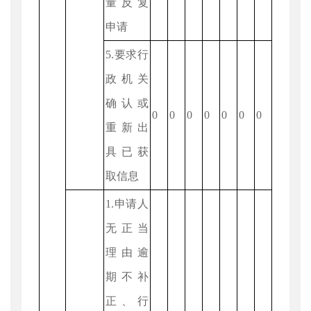
量反复
申请
5.要求行
政机关
确认或
0
0
0
0
0
0
0
重新出
具已获
取信息
1.申请人
无正当
理由逾
期不补
正、行