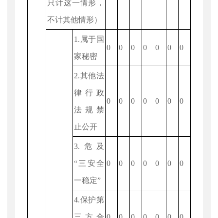
只计这一情形，
不计其他情形）
1.属于国
0
0
0
0
0
0
0
家秘密
2.其他法
律行政
0
0
0
0
0
0
0
法规禁
止公开
3.危及
“三安全
0
0
0
0
0
0
0
一稳定”
4.保护第
三方合
0
0
0
0
0
0
0