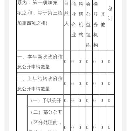
系为：第一项加第二
自
商
科
会
律
总
项之和，等于第三项
然
业
研
公
服
其
计
加第四项之和）
人
企
机
益
务
他
业
构
组
机
织
构
一、本年新收政府信
0
0
0
0
0
0
0
息公开申请数量
二、上年结转政府信
0
0
0
0
0
0
0
息公开申请数量
（一）予以公开
0
0
0
0
0
0
0
（二）部分公开
（区分处理的，
0
0
0
0
0
0
0