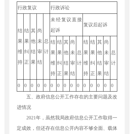
行政复议
行政诉讼
未经复议直接
复议后起诉
起诉
结
结
其
尚
果
果
他
未
总
结
结
其
尚
结
结
其
尚
维
纠
结
审
计
果
果
他
未
总
果
果
他
未
总
持
正
果
结
维
纠
结
审
计
维
纠
结
审
计
持
正
果
结
持
正
果
结
0
0
0
0
0
0
0
0
0
0
0
0
0
0
0
五、政府信息公开工作存在的主要问题及改
进情况
2021年，虽然我局政府信息公开工作取得一
定成效，但还存在信息公开内容不够全面、载体