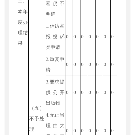
三、
容仍不
本年
明确
度办
1.信访举
理结
报投诉
0
0
0
0
0
0
0
果
类申请
2.重复申
0
0
0
0
0
0
0
请
3.要求提
供公开
0
0
0
0
0
0
0
出版物
（五）
4.无正当
不予处
理由大
理
0
0
0
0
0
0
0