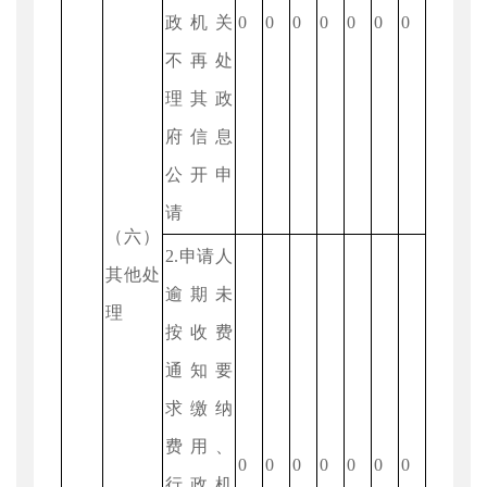
政机关
0
0
0
0
0
0
0
不再处
理其政
府信息
公开申
请
（六）
2.申请人
其他处
逾期未
理
按收费
通知要
求缴纳
费用、
0
0
0
0
0
0
0
行政机