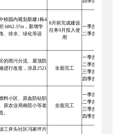
四季度：完成工程的主
中校园内规划新建1栋4
8月前完成建设
6862.37m，新增学
一季度：完成基础施工
任务9月投入使
道路、排水、绿化等设
二季度：完成主体工程建
用
一季度：完成立项、预
小区的雨污分流、屋顶防
二季度：完成30%的工
进行改造，涉及2521
全面完工
三季度：完成80%工程
四季度：全面完工。
一季度：完成初设、财
燃料小区、原血防站职
二季度：启动项目建设
、原农业局南院小等老
全面完工
三季度：完成工程量40
造。
四季度：全面完工。
镇三井头社区冯家坪片