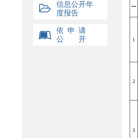
信息公开年
一
度报告
依 申 请
公 开
1
2
3