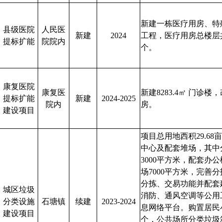
新建一栋医疗用房、特
县级医院
人民医
新建
2024
工程，医疗用房总楼层共
提标扩能
院院内
个。
康复医院
康复医
新建8283.4
㎡
门诊楼，改
提标扩能
新建
2024-2025
院内
房。
建设项目
项目总用地西积29.6
中心及配套堆场，其中
3000平方米，配套办公
场7000平方米，完善
分拣、交易功能并配套
城区垃圾
消防、通风空调等公用
分类设施
石塘镇
续建
2023-2024
息网络平台。购置居民小
建设项目
个，公共场所分类垃圾箱