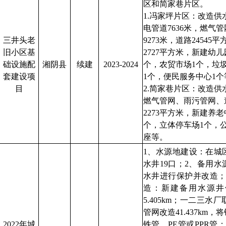
区和简家巷片区。
1.冯家坪片区：改造供水
电管道7636米，燃气管
三井头老
9273米，道路24545
旧小区基
2727平方米，新建幼
础设施配
湘阴县
续建
2023-2024
个，农贸市场1个，垃
套建设项
1个，便民服务中心1个
目
2.简家巷片区：改造
燃气管网、雨污管网、
2273平方米，新建养
个，立体停车场1个，公
座等。
1、水源地建设：在城
水井19口；2、备用
水井进行保护并改造；
造：新建备用水源井供
5.405km；一二三
管网改造41.437km
2022年城
铁管、PE管或PPR管