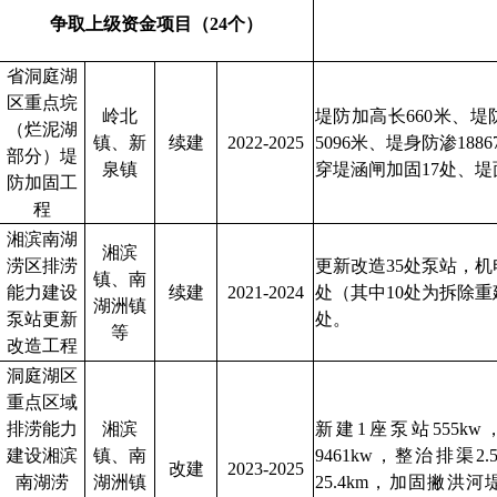
争取上级资金项目（24个）
省洞庭湖
区重点垸
岭北
堤防加高长660米、堤
（烂泥湖
镇、新
续建
2022-2025
5096米、堤身防渗188
部分）堤
泉镇
穿堤涵闸加固17处、堤面
防加固工
程
湘滨南湖
湘滨
涝区排涝
更新改造35处泵站，机
镇、南
能力建设
续建
2021-2024
处（其中10处为拆除重
湖洲镇
泵站更新
处。
等
改造工程
洞庭湖区
重点区域
排涝能力
湘滨
新建1座泵站555k
建设湘滨
镇、南
9461kw，整治排渠2
改建
2023-2025
南湖涝
湖洲镇
25.4km，加固撇洪河