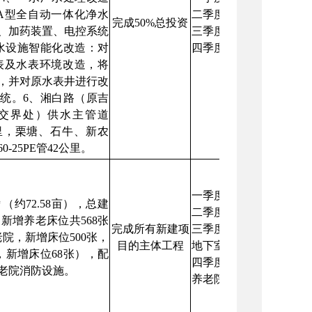
A型全自动一体化净水
二季度：完成10%总投
完成50%总投资
、加药装置、电控系统
三季度：完成投资30%；
水设施智能化改造：对
四季度：完成投资50%。
水表及水表环境改造，将
，并对原水表井进行改
统。6、湘白路（原吉
交界处）供水主管道
.5公里，栗塘、石牛、新农
-25PE管42公里。
一季度：完成图纸设计
㎡
（约72.58亩），总建
二季度：完成岭北、鹤
新增养老床位共568张
完成所有新建项
三季度：岭北、鹤龙湖
院，新增床位500张，
目的主体工程
地下室土方挖运、基坑
，新增床位68张），配
四季度：完成洋沙湖镇
养老院消防设施。
养老院主体工程二至三