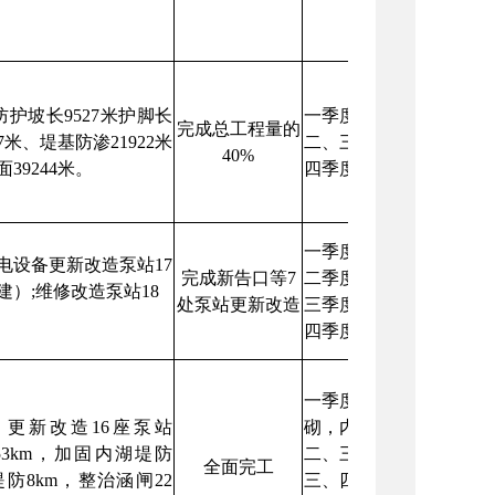
防护坡长9527米护脚长
一季度：完成堤防防渗
完成总工程量的
67米、堤基防渗21922米
二、三季度：汛期停工
40%
39244米。
四季度：完成涵闸改建
一季度：完成7处泵站主
电设备更新改造泵站17
完成新告口等7
二季度：完成7处泵站附
建）;维修改造泵站18
处泵站更新改造
三季度：收集整理资料
四季度：完成验收工作
一季度：完成6处泵站更新
w，更新改造16座泵站
砌，内湖堤防加固14.9
.53km，加固内湖堤防
二、三季度：汛期停工
全面完工
堤防8km，整治涵闸22
三、四季度：完成10处