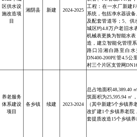
区供水设
工程：在一水厂新建F
湘阴县
新建
2024-2025
施改造项
系统，包括净水器设备
目
及配套管道等；5、供
城区约4.8万户老旧
机械表更换为智能水表
造，建立智能化管理系
路口沿湘白路至白水
DN400-200PE管4
村三个片区支管网DN160
总占地面积48,389.40
养老服务
筑面积为25,595.94
㎡
，
体系建设
各乡镇
续建
2023-2024
（其中新建5个乡镇养老
项目
改扩建1个乡镇养老院
套提质改造15个乡镇