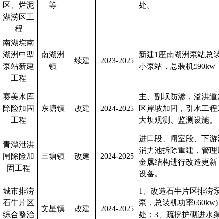
区、烂泥
等
处。
湖涝区工
程
南湖垸南
湖洲中型
南湖洲
新建1座南湖洲泵站总装机
续建
2023-2025
泵站新建
镇
小泵站，总装机590kw
工程
赛美水库
主、副坝防渗，溢洪道
除险加固
东塘镇
改建
2024-2025
区岸坡加固，引水工程
工程
大坝观测、监测设施。
进口段、闸室段、下游
青潭泄洪
消力池拆除重建，管理
闸除险加
三塘镇
改建
2024-2025
金属结构进行改造更新
固工程
设备。
城市排涝
1、改造石牛片区排涝泵
石牛片区
泵，总装机功率660kw
文星镇
改建
2024-2025
综合整治
处；3、疏挖护砌进水渠