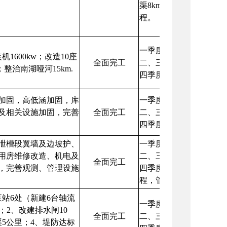
渠8km清淤护砌，内湖堤
程。
一季度：完成南湖哑河
1600kw；改造10座
全面完工
二、三季度：汛期停工
；整治南湖哑河15km.
四季度：完成南湖哑河
加固，高低涵加固，库
一季度：完成招投标工
及相关设施加固，完善
全面完工
二、三季度：汛期停工
四季度：完成大坝防渗
泄槽段翼墙及边坡护、
一季度：完成招投标工
用房维修改造、机电及
二、三季度：汛期停工
全面完工
，完善观测、管理设施
四季度：完成闸室、下
程，管理房维修，完善
站6处（新建6台轴流
一季度：完成初步设计
)；2、改建排水闸10
全面完工
二、三季度：汛期停工
5公里；4、堤防达标