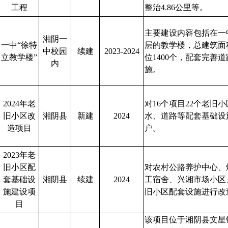
工程
整治4.86公里等。
主要建设内容包括在一
湘阴一
一中“徐特
层的教学楼，总建筑面积 
中校园
续建
2023-2024
立教学楼”
位1400个，配套完善
内
施。
2024年老
对16个项目22个老旧
旧小区改
湘阴县
新建
2024
水、道路等配套基础设施
造项目
户。
2023年老
旧小区配
对农村公路养护中心、
套基础设
湘阴县
续建
2024
工宿舍、兴湘市场小区
施建设项
旧小区配套设施进行改
目
该项目位于湘阴县文星