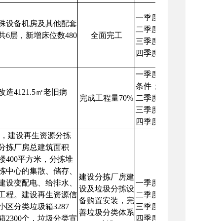
一季度：完成开工前期
殊设备机房及其他配套
二季度：完成工程量30
6层，新增床位数480
全面完工
三季度：完成工程量60
四季度：全面完工。
一季度：完成初设、概
条件；
造4121.5
㎡
老旧病
完成工程量70%
二季度：启动建设；
三季度：完成工程量30
四季度：完成工程量70
8亩，建设再生资源分拣
分拣厂房总建筑面积
楼400平方米，分拣堆
分拣中心的集散、储存、
建设分拣厂房建
建设变配电、给排水、
一季度：完成土地报批
设及垃圾分拣设
工程。建设再生资源信
二季度：完成基础工程建
备购置安装，完
区分类垃圾箱3287
三季度：完成主体工程
善垃圾分类体系
2300个，垃圾分类宣
四季度：完成设备调式