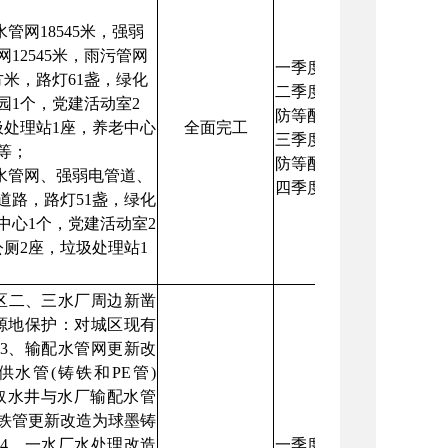
管网18545米，强弱
网12545米，雨污管网
一季度：完成农贸市场
平方米，路灯61盏，绿化
二季度：完成风貌改造
儿园1个，党建活动室2
防等配套基础设施等工程
圾处理站1座，养老中心
全面完工
三季度：完成风貌改造
等；
防等配套基础设施等工程
供水管网、强弱电管道、
四季度：全面完工。
道路，路灯51盏，绿化
老中心1个，党建活动室2
厕2座，垃圾处理站1
区二、三水厂周边新凿
水源地保护：对城区现有
3、输配水管网更新改
水管(铸铁和PE管)
水厂取水井与水厂输配水管
，将铁管更新改造为球墨铸
；4、一水厂水处理改造
一季度：启动项目建设