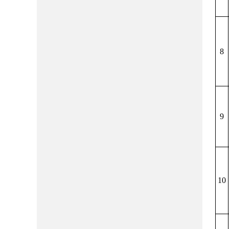
8
9
10