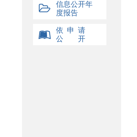
信息公开年
度报告
依 申 请
公 开