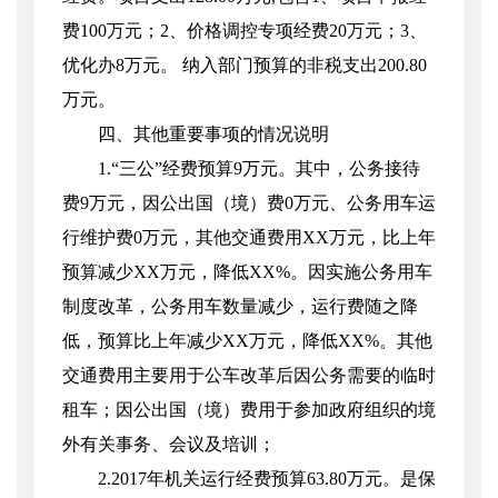
费
100
万元；
2
、价格调控专项经费
20
万元；
3
、
优化办
8
万元。 纳入部门预算的非税支出
200.80
万元。
四、其他重要事项的情况说明
1.“
三公
”
经费预算
9
万元。其中，公务接待
费
9
万元，因公出国（境）费
0
万元、公务用车运
行维护费
0
万元，其他交通费用
XX
万元，比上年
预算减少
XX
万元，降低
XX%
。因实施公务用车
制度改革，公务用车数量减少，运行费随之降
低，预算比上年减少
XX
万元，降低
XX%
。其他
交通费用主要用于公车改革后因公务需要的临时
租车；因公出国（境）费用于参加政府组织的境
外有关事务、会议及培训；
2.2017
年机关运行经费预算
63.80
万元。是保