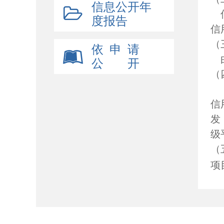
信息公开年
度报告
信
（
依 申 请
公 开
（
信
发
级
（
项