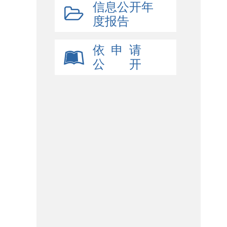
信息公开年
度报告
依 申 请
公 开