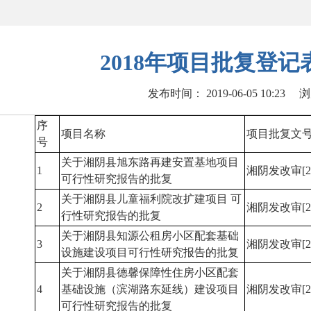
2018年项目批复登
发布时间： 2019-06-05 10:23
浏
序
项目名称
项目批复文
号
关于湘阴县旭东路再建安置基地项目
1
湘阴发改审[20
可行性研究报告的批复
关于湘阴县儿童福利院改扩建项目 可
2
湘阴发改审[20
行性研究报告的批复
关于湘阴县知源公租房小区配套基础
3
湘阴发改审[20
设施建设项目可行性研究报告的批复
关于湘阴县德馨保障性住房小区配套
4
基础设施（滨湖路东延线）建设项目
湘阴发改审[20
可行性研究报告的批复