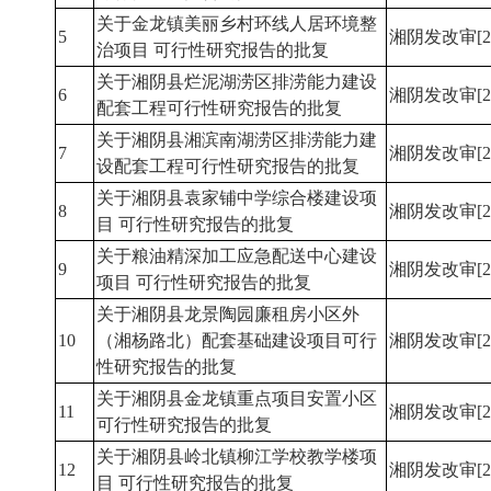
关于金龙镇美丽乡村环线人居环境整
5
湘阴发改审[20
治项目 可行性研究报告的批复
关于湘阴县烂泥湖涝区排涝能力建设
6
湘阴发改审[20
配套工程可行性研究报告的批复
关于湘阴县湘滨南湖涝区排涝能力建
7
湘阴发改审[20
设配套工程可行性研究报告的批复
关于湘阴县袁家铺中学综合楼建设项
8
湘阴发改审[20
目 可行性研究报告的批复
关于粮油精深加工应急配送中心建设
9
湘阴发改审[20
项目 可行性研究报告的批复
关于湘阴县龙景陶园廉租房小区外
10
（湘杨路北）配套基础建设项目可行
湘阴发改审[20
性研究报告的批复
关于湘阴县金龙镇重点项目安置小区
11
湘阴发改审[20
可行性研究报告的批复
关于湘阴县岭北镇柳江学校教学楼项
12
湘阴发改审[20
目 可行性研究报告的批复