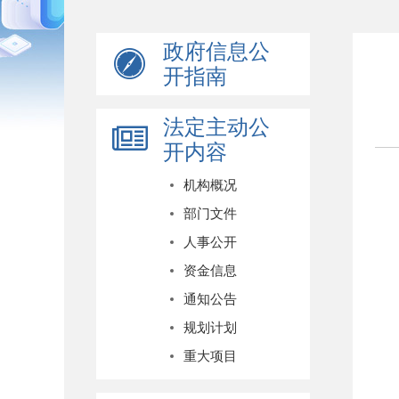
政府信息公
开指南
法定主动公
开内容
机构概况
部门文件
人事公开
资金信息
通知公告
规划计划
重大项目