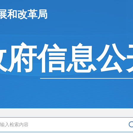
展和改革局
政府信息公