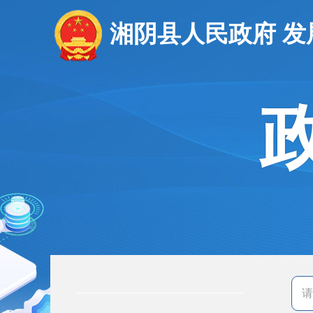
湘阴县人民政府 发