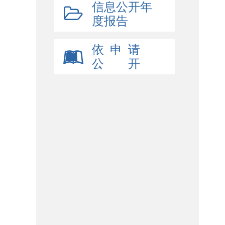
信息公开年
度报告
依 申 请
公 开