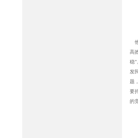
他
高
稳
发
题
要
的