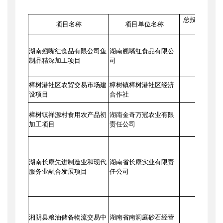
2
总投资金额(
项目名称
项目单位名称
元)
湖南翘嘴红食品有限公司鱼
湖南翘嘴红食品有限公
1600.00
制品精深加工项目
司
樟树港社区农贸交易市场建
樟树镇樟树港社区经济
247.80
设项目
合作社
樟树镇祥源村食用农产品初
湖南金奇万冠农业有限
900.00
加工项目
责任公司
湖南长康先进制造业和现代
湖南省长康实业有限责
3200.00
服务业融合发展项目
任公司
湘阴县粮油储备物流交易中
湖南省南洞庭砂石经营
10147.42