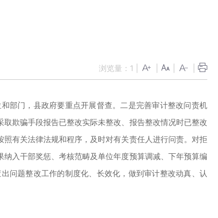
点
浏览量：
1
|
|
|
|
位和部门，县政府要重点开展督查。二是完善审计整改问责机
采取欺骗手段报告已整改实际未整改、报告整改情况时已整改
按照有关法律法规和程序，及时对有关责任人进行问责。对拒
果纳入干部奖惩、考核范畴及单位年度预算调减、下年预算编
查出问题整改工作的制度化、长效化，做到审计整改动真、认