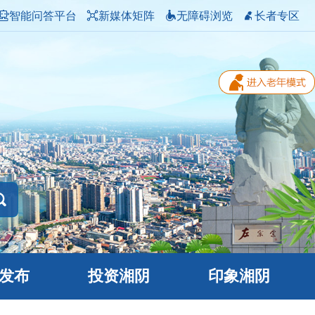
智能问答平台
新媒体矩阵
无障碍浏览
长者专区
发布
投资湘阴
印象湘阴