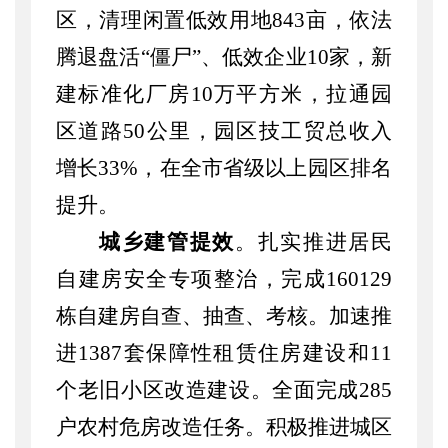
区，清理闲置低效用地
843亩，依法
腾退盘活“僵尸”、低效企业10家，新
建标准化厂房10万平方米，拉通园
区道路50公里，
园区技工贸总收入
增长
33%，在全市省级以上园区排名
提升。
城乡建管提效
。扎实推进居民
自建房安全专项整治，完成
160129
栋自建房自查、抽查、考核。加速推
进1387套保障性租赁住房建设和1
1
个老旧小区改造建设。全面完成
285
户农村危房改造任务。积极推进城区