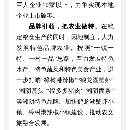
巨人企业
10
家以上
，力争实现本地
企业上市破零
。
品牌引领，把农业做特
。在稳
定粮食生产的同时，因地制宜，大力
发展特色品牌农业。按照
“一镇一
特、一村一品”思路，着力发展特色
水产、特色蔬菜和特色美食产业，进
一步打响“樟树港辣椒
”“
鹤龙湖
蟹虾
”
“
湘阴藠头
”“
福多多猪肉
”“
湘阴面条
”
等湘阴特色品牌。加快鹤龙湖蟹虾小
镇、樟树港辣椒小镇建设，推动农文
旅融合发展。