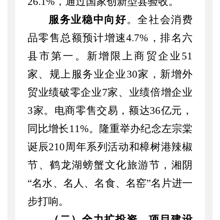
26.1%
，通过国家创新型县验收。
服务业稳中向好
。
全社会消费
品零售总额预计增速
4.7%，排名六
县市第一。新增限上商贸企业51
家、规上服务业企业
30
家，新增外
贸业绩破零企业
7家、业绩倍增企业
3家。电商零售交易，额达36亿元，
同比增长11%。隆重举办纪念左宗棠
诞辰210周年系列活动和樟树港辣椒
节、鹤龙湖螃蟹文化旅游节，湘阴
“名水、名人、名食、名窑”名片进一
步打响。
（二）全力扩投资，项目建设