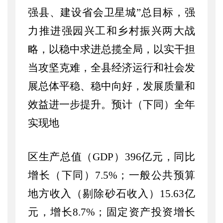
强县、建设省会卫星城”总目标，
强
力推进强园兴工和乡村振兴两大战
略
，以稳中求进总揽全局，以实干担
当攻坚克难，全县经济
运行和
社会
发
展总体
平稳
、
稳中向好，发展质量和
效益进一步提升。预计（下同）全年
实现地
区生产总值（
GDP）396亿元，同比
增长（下同）7.5%；一般公共预算
地方收入（剔除砂石收入）15.63亿
元，增长8.7%；固定资产投资增长