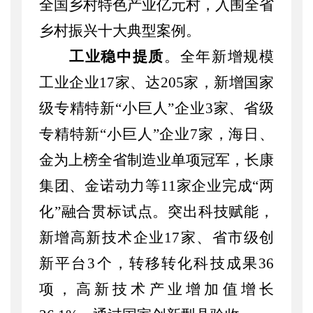
全国乡村特色产业亿元村，入围全省
乡村振兴十大典型案例。
工业稳中提质
。
全年新增规模
工业企业
17家
、
达
205家
，新增国家
级
专精特新
“小巨人”
企业
3家、省级
专精特新
“小巨人”
企业
7家，海日、
金为上榜全省制造业单项冠军，
长康
集团、金诺动力等
11家企业完成“两
化”融合贯标试点
。
突出科技赋能
，
新增高新技术企业
17家
、
省市级创
新平台
3个，转移转化科技成果36
项，
高新技术产业增加值增长