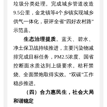
垃圾分类处理。
完成城乡管道改造
9.5公里，金龙镇等4
个乡镇实现城乡
供气一体化，获评全省
“四好农村路”
示范县。
生态治理提质
。蓝天、碧水、
净土保卫战持续推进，主要污染物减
排完成
目标
任务，
PM2.5浓度、国省
控断面水质达到上级要求。秸秆禁
烧、全面禁炮取得实效。“双碳”工作
稳步推进。
（四）合力惠民生，社会大局
和谐稳定