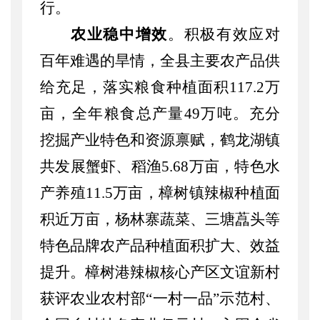
行。
农业稳中增效
。
积极有效应对
百年难遇的旱情，
全县主要农产品供
给充足，
落实粮食种植面积
117.2万
亩，
全年粮食
总
产量
49
万吨。充分
挖掘产业特色和资源禀赋，鹤龙湖镇
共发展蟹虾、稻渔
5.68万亩，
特色
水
产
养殖
11.5万亩，
樟树镇辣椒种植面
积近万亩，杨林寨蔬菜、三塘藠头等
特色品牌农产品种植面积扩大、效益
提升。樟树港辣椒核心产区文谊新村
获评农业农村部
“
一村一品
”
示范村、