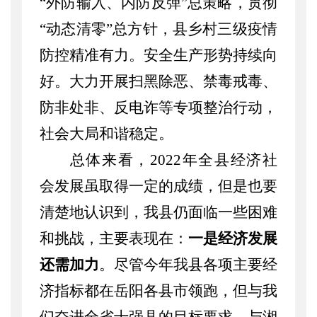
“外防输入、内防反弹”总策略，贯彻
“动态清零”总方针，县乡村三级疫情
防控精准有力。安全生产形势持续向
好。大力开展扫黑除恶、禁毒戒毒、
防非处非、反电诈等专项整治行动，
社会大局和谐稳定。
总体来看，
20
2
2
年全县经济社
会发展
虽取得一定的成绩
，但是也
要
清楚地认识到，
我县仍面临一些困难
和挑战，主要表现在：
一是经济发展
还需加力
。尽管今年我县各项主要经
济指标都在岳阳各县市领跑，但与我