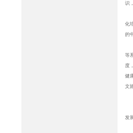
识
化
的
等
度
健
文
发