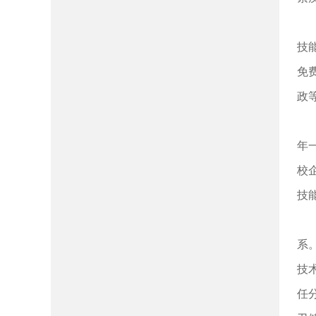
技
免
政
年
校
技
系
技
任