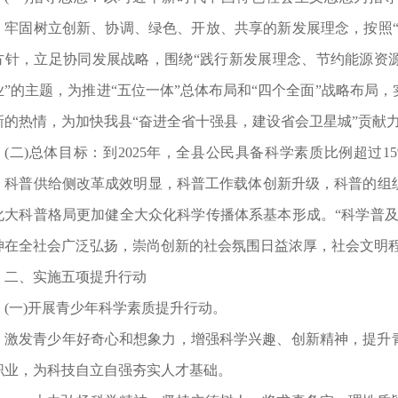
，牢固树立创新、协调、绿色、开放、共享的新发展理念，按照“
方针，立足协同发展战略，围绕“践行新发展理念、节约能源资
业”的主题，为推进“五位一体”总体布局和“四个全面”战略布局
新的热情，为加快我县“奋进全省十强县，建设省会卫星城”贡献
(二)总体目标：到2025年，全县公民具备科学素质比例超过
，科普供给侧改革成效明显，科普工作载体创新升级，科普的组
化大科普格局更加健全大众化科学传播体系基本形成。“科学普及
神在全社会广泛弘扬，崇尚创新的社会氛围日益浓厚，社会文明
二、实施五项提升行动
(一)开展青少年科学素质提升行动。
激发青少年好奇心和想象力，增强科学兴趣、创新精神，提升
职业，为科技自立自强夯实人才基础。