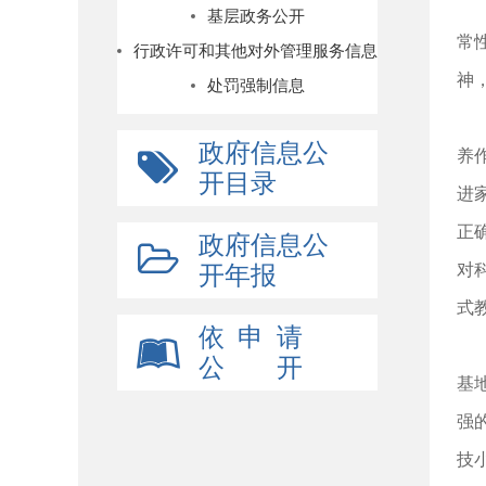
基层政务公开
常
行政许可和其他对外管理服务信息
神
处罚强制信息
政府信息公
养
开目录
进
正
政府信息公
对
开年报
式
依 申 请
公 开
基
强
技