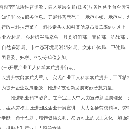
科普湖南”优质科普资源，嵌入基层党群(政务)服务网络平台全
学知识和农技服务信息。开展科普示范县、示范小镇、示范村、
县行政村科技示范户、科技带头人和科普信息员覆盖率90%以上
农业农村局、乡村振兴局牵头；县委组织部、宣传部、统战部
、自然资源局、市生态环境局湘阴分局、文旅广体局、卫健局
、团县委、妇联、科协等单位参加)
(三)开展产业工人科学素质提升行动。
以提升技能素质为重点，实现产业工人科学素质提升，工匠精
，为提升企业发展能级，推进科技创新发展贡献智慧力量。
——推进职业精神教育。在产业工人中大力宣传新发展理念，开
动，组织劳模工匠进园区企业开展宣讲，大力弘扬劳模精神、劳
于奉献、勇于创新，培养健康文明、昂扬向上的职工文化，加强
质，推动提升产业工人科学素质。