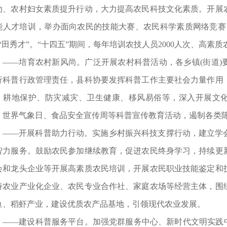
动、农村妇女素质提升行动，大力提高农民科技文化素质。开展
能人才培训，举办面向农民的技能大赛、农民科学素质网络竞赛
”“田秀才”。“十四五”期间，每年培训农技人员2000人次、高素质
——培育农村新风尚。广泛开展农村科普活动，各乡镇(街道)
行科普行政管理责任，县科协要发挥科普工作主要社会力量作用
、耕地保护、防灾减灾、卫生健康、移风易俗等，深入开展文化
、世界气象日、食品安全宣传周等科普宣传教育活动，遏制各类
——开展科普助力行动。实施乡村振兴科技支撑行动，建立学
智力服务。鼓励农民参加继续教育，促进农民终身学习，持续更
会和龙头企业等开展高素质农民培训，开展农民职业技能鉴定和
持农业产业化企业、农民专业合作社、家庭农场等经营主体，围
鱼、稻虾产业，建设优质农产品基地，引领现代农业发展。
——建设科普服务平台。加强党群服务中心、新时代文明实践中