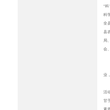
“
科
全
县
局
会
业
活
甘
素