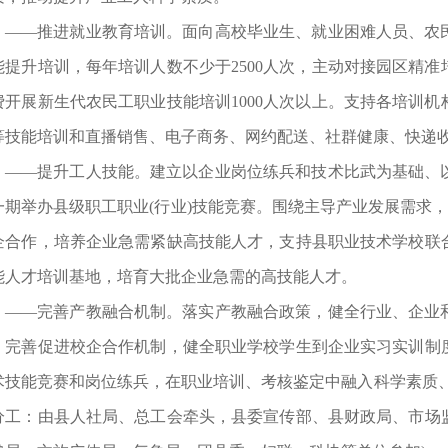
——推进就业教育培训。面向高校毕业生、就业困难人员、农
能提升培训，每年培训人数不少于2500人次，主动对接园区精
费开展新生代农民工职业技能培训1000人次以上。支持各培训
等技能培训和直播销售、电子商务、网约配送、社群健康、快递
——提升工人技能。建立以企业岗位练兵和技术比武为基础、
一期举办县级职工职业(行业)技能竞赛。围绕主导产业发展需求，
企合作，培养企业急需紧缺高技能人才，支持县职业技术学校联
能人才培训基地，培育大批企业急需的高技能人才。
——完善产教融合机制。落实产教融合政策，健全行业、企业
。完善促进校企合作机制，健全职业学校学生到企业实习实训制
术技能竞赛和岗位练兵，在职业培训、考核鉴定中融入科学素质、
分工：由县人社局、总工会牵头，县委宣传部、县财政局、市场