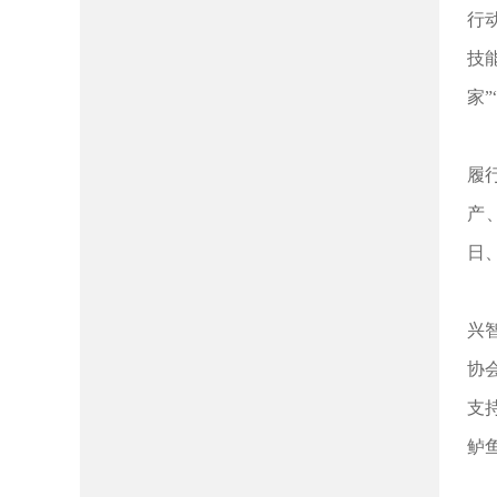
行
技
家
履
产
日
兴
协
支
鲈