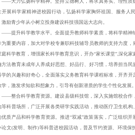
——大力弘扬科学精神。坚持立德树人，将求真务实、理性质
性开展科学家精神进校园行动，弘扬科学家胸怀祖国、服务人
，激励青少年从小树立投身建设科技强国远大志向。
——提升科学教学水平。全面提升教师科学素质，将科学精神
作为重要内容，加大对学校专兼职科技辅导员教师的支持力度，
家庭科学教育，增强家长科学教育意识，开办“家长课堂”,深化
确方法教育未成年人养成好思想、好品行、好习惯，培养担当民
科学的兴趣和好奇心，全面落实义务教育科学课程标准，开齐开
教学，激发求知欲和想象力，引导有创新潜质的学生个性化发展
——整合科学教育资源。建设县级科技馆，深入实施馆校合作
地等科普场所，广泛开展各类研学实践活动，推动医疗卫生机构
的优质产品和科学教育资源。推进“双减”政策落实，广泛组织开
小论文(发明、制作)等科普进校园活动，普及节约资源、环境保