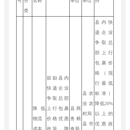
号
分
名称
单位
单位
持
类
县内快
递企业
争取总
部上行
包裹价
格（现
鼓励县内
行最低
快递企业
县农
标准）
争取总部
业农
降低20%
降低
上行包裹
县商
村局
以上的
物流
价格优惠
务粮
县市
优惠政
成本
政策，降
食局