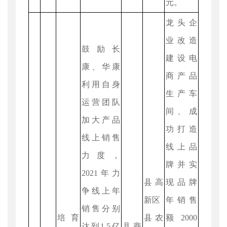
元。
龙头企
业改造
鼓励长
建设电
康、华康
商产品
利用自身
生产车
运营团队
间、成
加大产品
功打造
线上销售
线上品
力度，
牌并实
2021年力
县高
现品牌
争线上年
新区
年销售
销售分别
培育
县农
额2000
达到1.5亿
县商