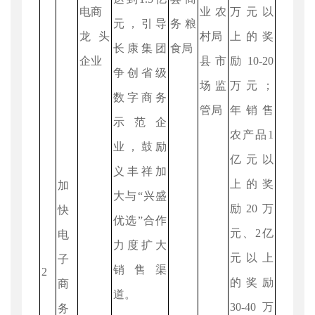
电商
业农
万元以
元，引导
务粮
龙头
村局
上的奖
长康集团
食局
企业
县市
励10-20
争创省级
场监
万元；
数字商务
管局
年销售
示范企
农产品1
业，鼓励
亿元以
义丰祥加
上的奖
加
大与“兴盛
励20万
快
优选”合作
元、2亿
电
力度扩大
元以上
子
销售渠
2
的奖励
商
道。
30-40万
务