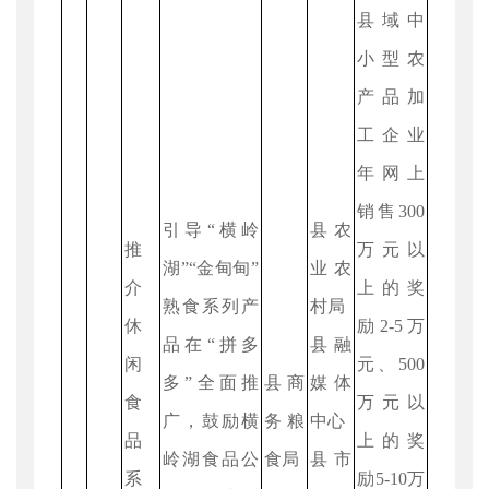
县域中
小型农
产品加
工企业
年网上
销售300
引导“横岭
县农
推
万元以
湖”“金甸甸”
业农
介
上的奖
熟食系列产
村局
休
励2-5万
品在“拼多
县融
闲
元、500
多”全面推
县商
媒体
食
万元以
广，鼓励横
务粮
中心
品
上的奖
岭湖食品公
食局
县市
系
励5-10万