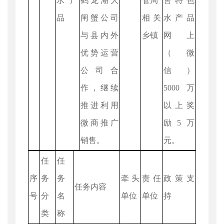
水产
鹤龙湖大
管局
售特色
品
闸蟹公司
相关
水产品
与县内外
乡镇
网上
优势运营
（微
公司合
信）
作，继续
5000万
推进利用
以上奖
微商推广
励5万
销售。
元。
任
任
序
务
务
牵头
责任
政策支
任务内容
号
分
名
单位
单位
持
类
称