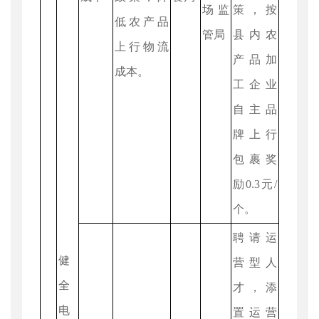
场监
策，按
低农产品
管局
县内农
上行物流
产品加
成本。
工企业
自主品
牌上行
包裹奖
励0.3元/
个。
聘请运
健
营型人
全
才，添
电
置运营