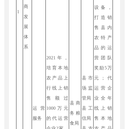
商
设备，
1
发
打造销
展
售县内
体
农特产
系
品的运
2021年，
营团队
培育本地
奖励5万
农产品上
县市
元；代
行线上销
场监
运营企
售额过
管局
业全年
县商
运营
1000万元
县工
线上销
务粮
服务
的代运营
信局
售本地
食局
企业2家，
县农
农产品