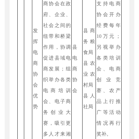
商协会在政
支持电商
府、企业、
协会开办
社会之间的
经费每年
发
县商
纽带和桥梁
10万元；
挥
务粮
作用，协调
县
另视举办
电
食局
促进县域电
电
各类培训
商
县农
商发展；组
商
会、电商
协
业农
织举办各类
协
创业竞
会
村局
电商培训
会
赛、农产
优
县人
会、电子商
品上行推
势
社局
务创业大
广等活动
赛，吸引更
情况再行
多人才来湘
奖补。