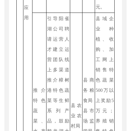
元。
应
用
引导阳雀
县域企
湖公司聘
业种
请运营人
植、收
才建立运
购、加
营团队线
工网上
上多渠道
销售特
推介樟树
县商
色蔬菜
推介
港特色蔬
务粮
500万以
特色
菜等生鲜
食局
上奖励5
县农
蔬
系列产
县市
万元；
业农
菜、
品，鼓励
场监
养殖销
村局