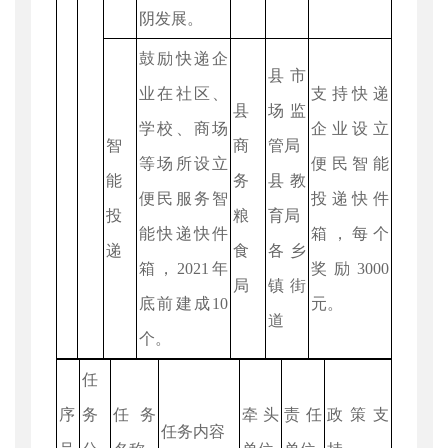
阴发展。
鼓励快递企
县市
业在社区、
支持快递
县
场监
学校、商场
企业设立
智
商
管局
等场所设立
便民智能
能
务
县教
便民服务智
投递快件
投
粮
育局
能快递快件
箱，每个
递
食
各乡
箱，2021年
奖励3000
局
镇街
底前建成10
元。
道
个。
任
序
务
任务
牵头
责任
政策支
任务内容