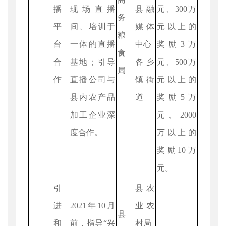
播
现场直播
县融
元、300万
务
平
间、培训于
媒体
元以上的
粮
台
一体的直播
中心
奖励3万
食
合
基地；引导
各乡
元、500万
局
作
直播公司与
镇街
元以上的
县内农产品
道
奖励5万
加工企业深
元、2000
度合作。
万以上的
奖励10万
元。
引
县农
进
2021年10月
业农
县
和
前，指导“兴
村局