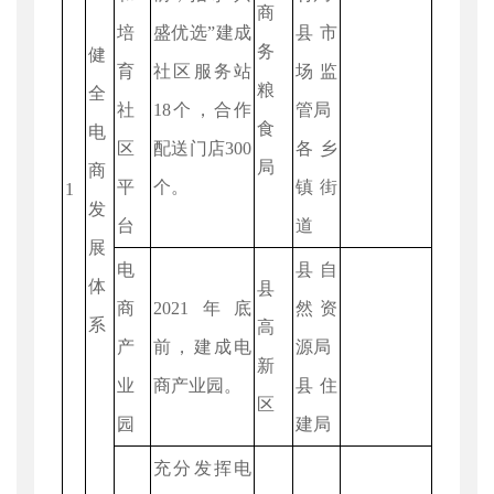
商
培
盛优选”建成
县市
务
健
育
社区服务站
场监
粮
全
社
18个，合作
管局
食
电
区
配送门店300
各乡
局
商
平
个。
镇街
1
发
台
道
展
电
县自
体
县
商
2021年底
然资
系
高
产
前，建成电
源局
新
业
商产业园。
县住
区
园
建局
充分发挥电