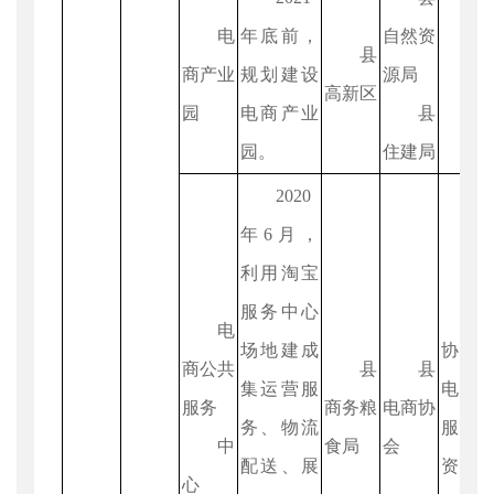
电
年底前，
自然资
县
商产业
规划建设
源局
高新区
园
电商产业
县
园。
住建局
2020
年6月，
利用淘宝
服务中心
电
场地建成
协会
商公共
县
县
集运营服
电商
服务
商务粮
电商协
务、物流
服务
中
食局
会
配送、展
资金1
心