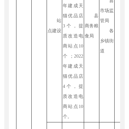
县
年建成天
市场监
猫优品店
县
站
管局
3个，提
商务粮
点建设
各
质改造电
食局
乡镇街
商站点10
道
个；2022
年建成天
猫优品店
4个，提
质改造电
商站点10
个。