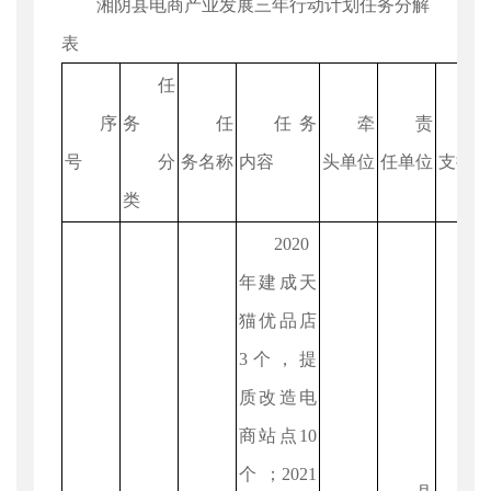
湘阴县电商产业发展三年行动计划任务分解
表
任
序
务
任
任务
牵
责
号
分
务名称
内容
头单位
任单位
支持
类
2020
年建成天
猫优品店
3个，提
质改造电
商站点10
个；2021