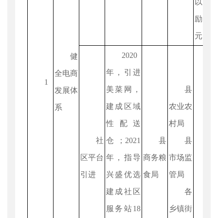
以上
励5
元。
2020
健
年，引进
全电商
1
美菜网，
县
发展体
建成区域
农业农
系
性配送
村局
社
仓；2021
县
县
区平台
年，指导
商务粮
市场监
引进
兴盛优选
食局
管局
建成社区
各
服务站18
乡镇街