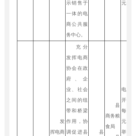
示销售于
元。
一体的电
商公共服
务中心。
充分
发挥电商
协会在政
府、企
业、社会
电商
之间的纽
开办
县
带和桥梁
每年1
商务粮
发
作用，协
元；
食局
挥电商
调促进县
县
举办