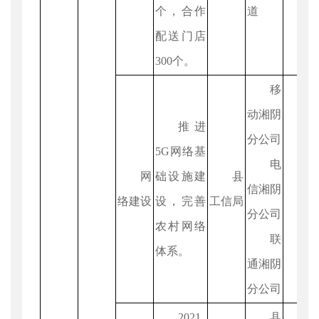
个，合作
道
配送门店
300个。
移
动湘阴
推进
分公司
5G网络基
电
网
础设施建
县
信湘阴
络建设
设，完善
工信局
分公司
农村网络
联
体系。
通湘阴
分公司
2021
县