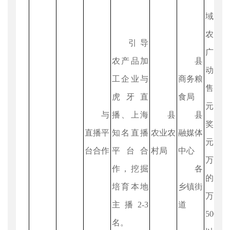
域内
农产
引导
广直
农产品加
县
动，
工企业与
商务粮
售10
虎牙直
食局
元以
与
播、上海
县
县
奖励
直播平
知名直播
农业农
融媒体
元、3
台合作
平台合
村局
中心
万元
作，挖掘
各
的奖
培育本地
乡镇街
万元
主播2-3
道
500
名。