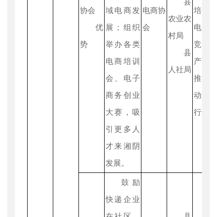
县
协会
域电商发
电商协
培训
农业农
优
展；组织
会
电商
村局
势
举办各类
竞赛
县
电商培训
产品
人社局
会、电子
推广
商务创业
动情
大赛，吸
行奖补
引更多人
才来湘阴
发展。
鼓励
快递企业
在社区、
县