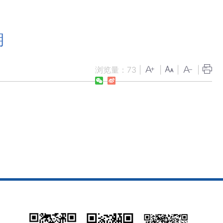
期
浏览量：
73
|
|
|
|