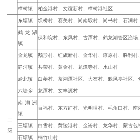
樟树镇
柏金港村、文谊新村、樟树港社区
东塘镇
坝桥村、赛美村、尚南塅村、尚书村、石涧村
鹤龙湖
保和垸村、东风村、古潭村、鹤龙湖管区渔场
镇
金龙镇
鹅形村、红旗新村、金华村、燎原村、胜利村
静河镇
共荣村、黄金村、龙潭寺村、水山村
岭北镇
白菱村、茶湖潭社区、大友村、躲风亭社区、
六塘乡
龙潭村、文丰源村
南湖洲
百福村、东方红村、光明咀村、毛角口村、南
镇
二
三塘镇
白雪村、黄陵港村、金崙村、龙华村、蒙古包
级
石塘镇
楠竹山村