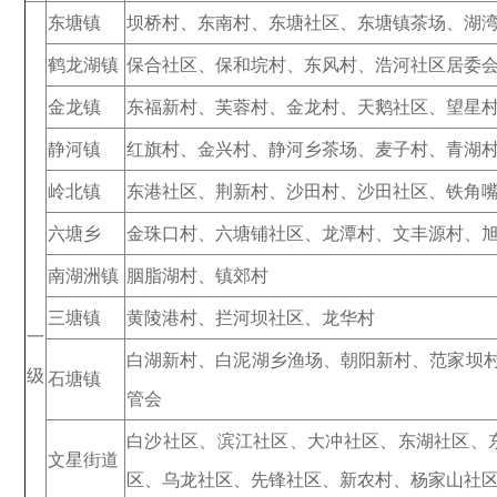
东塘镇
坝桥村、东南村、东塘社区、东塘镇茶场、湖
鹤龙湖镇
保合社区、保和垸村、东风村、浩河社区居委
金龙镇
东福新村、芙蓉村、金龙村、天鹅社区、望星
静河镇
红旗村、金兴村、静河乡茶场、麦子村、青湖
岭北镇
东港社区、荆新村、沙田村、沙田社区、铁角
六塘乡
金珠口村、六塘铺社区、龙潭村、文丰源村、
南湖洲镇
胭脂湖村、镇郊村
三塘镇
黄陵港村、拦河坝社区、龙华村
一
白湖新村、白泥湖乡渔场、朝阳新村、范家坝
级
石塘镇
管会
白沙社区、滨江社区、大冲社区、东湖社区、
文星街道
区、乌龙社区、先锋社区、新农村、杨家山社