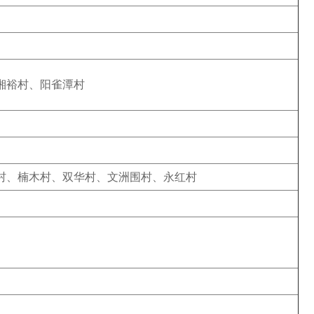
湘裕村、阳雀潭村
村、楠木村、双华村、文洲围村、永红村