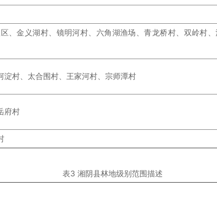
社区、金义湖村、镜明河村、六角湖渔场、青龙桥村、双岭村、
河淀村、太合围村、王家河村、宗师潭村
岳府村
村
表3 湘阴县林地级别范围描述