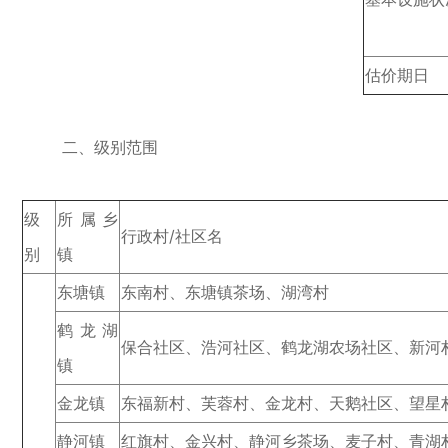
估价期日
二、级别范围
级
所属乡
行政村/社区名
别
镇
东塘镇
东南村、东塘镇茶场、湖湾村
鹤龙湖
保合社区、浩河社区、鹤龙湖农场社区、新河
镇
金龙镇
东福新村、芙蓉村、金龙村、天鹅社区、望星
静河镇
红旗村、金兴村、静河乡茶场、麦子村、青湖