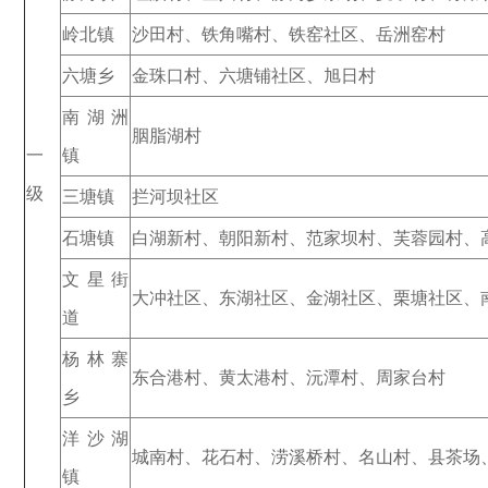
岭北镇
沙田村、铁角嘴村、铁窑社区、岳洲窑村
六塘乡
金珠口村、六塘铺社区、旭日村
南湖洲
胭脂湖村
一
镇
级
三塘镇
拦河坝社区
石塘镇
白湖新村、朝阳新村、范家坝村、芙蓉园村、
文星街
大冲社区、东湖社区、金湖社区、栗塘社区、
道
杨林寨
东合港村、黄太港村、沅潭村、周家台村
乡
洋沙湖
城南村、花石村、涝溪桥村、名山村、县茶场
镇