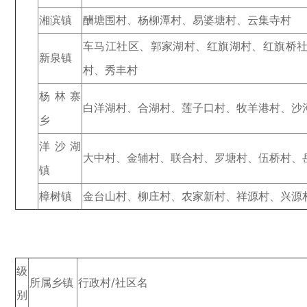
湘滨镇
酬塘围村、杨柳潭村、易婆塘村、云集寺村
车马江社区、郭家湖村、红旗湖村、红旗桥
新泉镇
村、秀丰村
杨林寨
白洋湖村、合湖村、莲子口村、牧羊港村、沙
乡
洋沙湖
大中村、金辅村、联合村、罗塘村、伍桥村、
镇
樟树镇
金台山村、柳庄村、农家新村、祥源村、兴源
级
所属乡镇
行政村/社区名
别