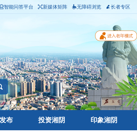
智能问答平台
新媒体矩阵
无障碍浏览
长者专区
发布
投资湘阴
印象湘阴