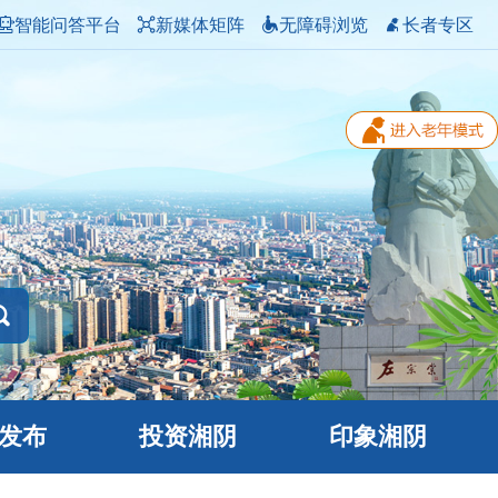
智能问答平台
新媒体矩阵
无障碍浏览
长者专区
发布
投资湘阴
印象湘阴