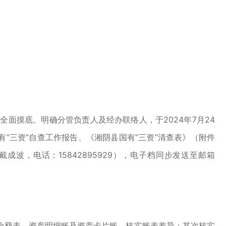
摸底。明确分管负责人及经办联络人，于2024年7月24
有“三资”自查工作报告、《湘阴县国有“三资”清查表》（附件
，电话：15842895929），电子档同步发送至邮箱
额表、资产明细账及资产卡片账，核实账表差异；其次核实