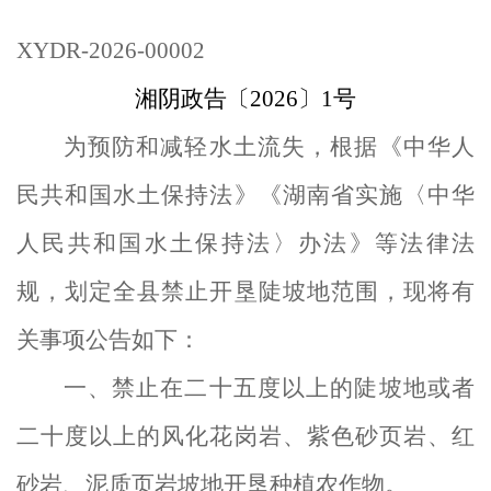
XYDR-2026-00002
湘阴政告〔
202
6
〕
1
号
为预防和减轻水土流失，根据《中华人
民共和国水土保持法》《
湖南
省实施〈中华
人民共和国水土保持法〉办法》等法律法
规，划定全
县
禁止开垦陡坡地范围，现将有
关事项公告如下：
一、
禁止在二十五度以上的陡坡地或者
二十度以上的风化花岗岩、紫色砂页岩、红
砂岩、泥质页岩坡地开垦种植农作物
。