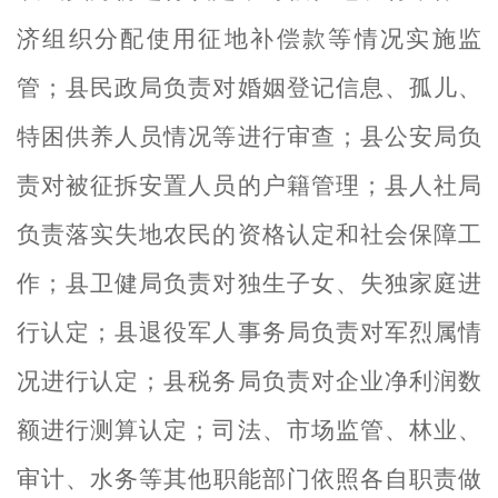
济组织分配使用征地补偿款等情况实施监
管
；
县民政局负责对婚姻登记信息、孤儿、
特困供养人员情况等进行审查
；
县公安局负
责
对被征拆安置人员的户籍管理
；
县人社局
负责
落实失地农民的资格认定和社会保障工
作
；
县卫健局负责对独生子女
、
失独家庭进
行认定
；
县退役军人事务局负责对军烈属情
况进行认定
；
县
税务
局
负责对
企业净利润数
额进行测算
认定
；
司法、市场监管
、
林业、
审计
、
水务
等
其他
职能部门依照各自职责做