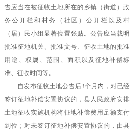
告
应当
在
被
征收土地所在的乡镇
（
街道
）
政
务公开栏和村务
（
社区
）
公开栏以及村
（
居
）
民小组显著位置
张贴
。公告应当载明
批准征地机关、批准文号、征收土地的批准
用途、权属、范围、面积以及征地补偿标
准、征收时间等。
自发布征收土地公告后
3个月内，对已经
签订征地补偿安置协议的
，
县
人民政府安排
土地征收实施机构
将征地补偿费用足额支付
到位
；
对未签订征地补偿安置协议的，由县