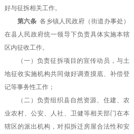
好
与
征
拆
相关工作。
第
六
条
各
乡镇人民政府（
街道办事处）
在
县人民政府统一领导下
负责具体实施本辖
区内征收工作。
（一）负责征拆项目的宣传动员，
与
土
地征收实施机构
共同
做好调查摸底、补偿登
记等事务性工作；
（二）负责组织县自然资源、住建、农
业农村
、
公安、人社、卫健等
相
关部门
在本
辖区的
派出机构
，
对
拟
拆迁房屋合法性
和
安